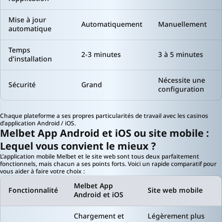
Mise à jour
Automatiquement
Manuellement
automatique
Temps
2-3 minutes
3 à 5 minutes
d’installation
Nécessite une
Sécurité
Grand
configuration
Chaque plateforme a ses propres particularités de travail avec les casinos
d’application Android / iOS.
Melbet App Android et iOS ou site mobile :
Lequel vous convient le mieux ?
L’application mobile Melbet et le site web sont tous deux parfaitement
fonctionnels, mais chacun a ses points forts. Voici un rapide comparatif pour
vous aider à faire votre choix :
Melbet App
Fonctionnalité
Site web mobile
Android et iOS
Chargement et
Légèrement plus