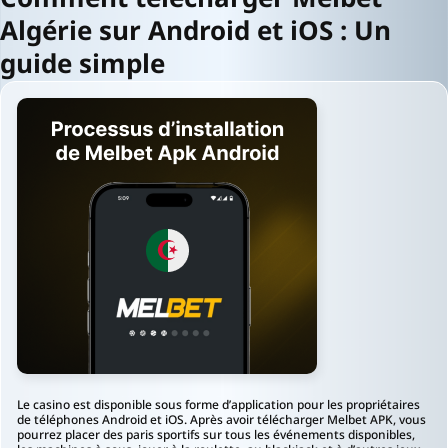
Algérie sur Android et iOS : Un
guide simple
Le casino est disponible sous forme d’application pour les propriétaires
de téléphones Android et iOS. Après avoir télécharger Melbet APK, vous
pourrez placer des paris sportifs sur tous les événements disponibles,