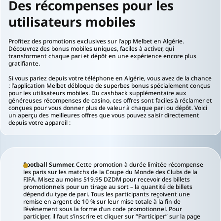
Des récompenses pour les
utilisateurs mobiles
Profitez des promotions exclusives sur l’app Melbet en Algérie.
Découvrez des bonus mobiles uniques, faciles à activer, qui
transforment chaque pari et dépôt en une expérience encore plus
gratifiante.
Si vous pariez depuis votre téléphone en Algérie, vous avez de la chance
: l’application Melbet débloque de superbes bonus spécialement conçus
pour les utilisateurs mobiles. Du cashback supplémentaire aux
généreuses récompenses de casino, ces offres sont faciles à réclamer et
conçues pour vous donner plus de valeur à chaque pari ou dépôt. Voici
un aperçu des meilleures offres que vous pouvez saisir directement
depuis votre appareil :
Football Summer.
Cette promotion à durée limitée récompense
les paris sur les matchs de la Coupe du Monde des Clubs de la
FIFA. Misez au moins 519.95 DZDM pour recevoir des billets
promotionnels pour un tirage au sort – la quantité de billets
dépend du type de pari. Tous les participants reçoivent une
remise en argent de 10 % sur leur mise totale à la fin de
l’événement sous la forme d’un code promotionnel. Pour
participer, il faut s’inscrire et cliquer sur “Participer” sur la page