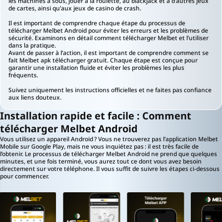
les machines à sous, jouer à la roulette, au blackjack et à d’autres jeux
de cartes, ainsi qu’aux jeux de casino de crash.
Il est important de comprendre chaque étape du processus de
télécharger Melbet Android pour éviter les erreurs et les problèmes de
sécurité. Examinons en détail comment télécharger Melbet et l’utiliser
dans la pratique.
Avant de passer à l’action, il est important de comprendre comment se
fait Melbet apk télécharger gratuit. Chaque étape est conçue pour
garantir une installation fluide et éviter les problèmes les plus
fréquents.
Suivez uniquement les instructions officielles et ne faites pas confiance
aux liens douteux.
Installation rapide et facile : Comment
télécharger Melbet Android
Vous utilisez un appareil Android ? Vous ne trouverez pas l’application Melbet
Mobile sur Google Play, mais ne vous inquiétez pas : il est très facile de
l’obtenir. Le processus de télécharger Melbet Android ne prend que quelques
minutes, et une fois terminé, vous aurez tout ce dont vous avez besoin
directement sur votre téléphone. Il vous suffit de suivre les étapes ci-dessous
pour commencer.