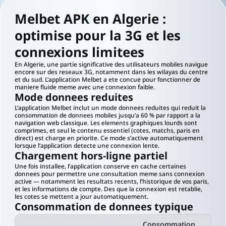
Melbet APK en Algerie :
optimise pour la 3G et les
connexions limitees
En Algerie, une partie significative des utilisateurs mobiles navigue
encore sur des reseaux 3G, notamment dans les wilayas du centre
et du sud. L’application Melbet a ete concue pour fonctionner de
maniere fluide meme avec une connexion faible.
Mode donnees reduites
L’application Melbet inclut un mode donnees reduites qui reduit la
consommation de donnees mobiles jusqu’a 60 % par rapport a la
navigation web classique. Les elements graphiques lourds sont
comprimes, et seul le contenu essentiel (cotes, matchs, paris en
direct) est charge en priorite. Ce mode s’active automatiquement
lorsque l’application detecte une connexion lente.
Chargement hors-ligne partiel
Une fois installee, l’application conserve en cache certaines
donnees pour permettre une consultation meme sans connexion
active — notamment les resultats recents, l’historique de vos paris,
et les informations de compte. Des que la connexion est retablie,
les cotes se mettent a jour automatiquement.
Consommation de donnees typique
Consommation