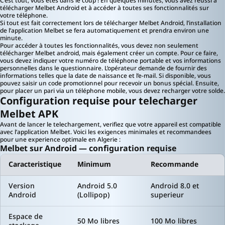
C’est tout, vous êtes dans le coup ! En quelques minutes, vous avez réussi à
télécharger Melbet Android et à accéder à toutes ses fonctionnalités sur
votre téléphone.
Si tout est fait correctement lors de télécharger Melbet Android, l’installation
de l’application Melbet se fera automatiquement et prendra environ une
minute.
Pour accéder à toutes les fonctionnalités, vous devez non seulement
télécharger Melbet android, mais également créer un compte. Pour ce faire,
vous devez indiquer votre numéro de téléphone portable et vos informations
personnelles dans le questionnaire. L’opérateur demande de fournir des
informations telles que la date de naissance et l’e-mail. Si disponible, vous
pouvez saisir un code promotionnel pour recevoir un bonus spécial. Ensuite,
pour placer un pari via un téléphone mobile, vous devez recharger votre solde.
Configuration requise pour telecharger
Melbet APK
Avant de lancer le telechargement, verifiez que votre appareil est compatible
avec l’application Melbet. Voici les exigences minimales et recommandees
pour une experience optimale en Algerie :
Melbet sur Android — configuration requise
Caracteristique
Minimum
Recommande
Version
Android 5.0
Android 8.0 et
Android
(Lollipop)
superieur
Espace de
50 Mo libres
100 Mo libres