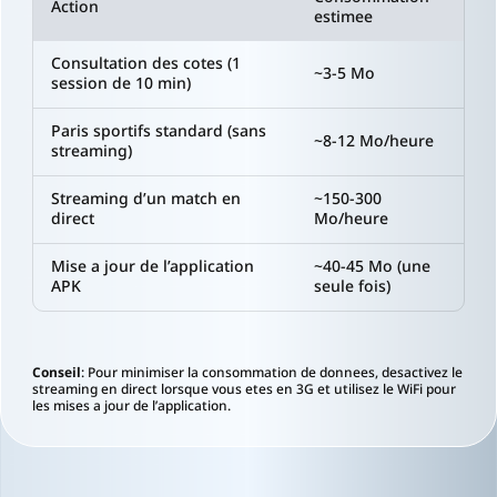
Action
estimee
Consultation des cotes (1
~3-5 Mo
session de 10 min)
Paris sportifs standard (sans
~8-12 Mo/heure
streaming)
Streaming d’un match en
~150-300
direct
Mo/heure
Mise a jour de l’application
~40-45 Mo (une
APK
seule fois)
Conseil
: Pour minimiser la consommation de donnees, desactivez le
streaming en direct lorsque vous etes en 3G et utilisez le WiFi pour
les mises a jour de l’application.