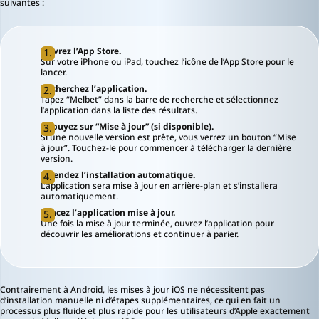
suivantes :
Ouvrez l’App Store.
Sur votre iPhone ou iPad, touchez l’icône de l’App Store pour le
lancer.
Recherchez l’application.
Tapez “Melbet” dans la barre de recherche et sélectionnez
l’application dans la liste des résultats.
Appuyez sur “Mise à jour” (si disponible).
Si une nouvelle version est prête, vous verrez un bouton “Mise
à jour”. Touchez-le pour commencer à télécharger la dernière
version.
Attendez l’installation automatique.
L’application sera mise à jour en arrière-plan et s’installera
automatiquement.
Lancez l’application mise à jour.
Une fois la mise à jour terminée, ouvrez l’application pour
découvrir les améliorations et continuer à parier.
Contrairement à Android, les mises à jour iOS ne nécessitent pas
d’installation manuelle ni d’étapes supplémentaires, ce qui en fait un
processus plus fluide et plus rapide pour les utilisateurs d’Apple exactement