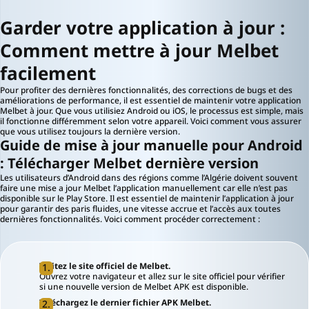
Garder votre application à jour :
Comment mettre à jour Melbet
facilement
Pour profiter des dernières fonctionnalités, des corrections de bugs et des
améliorations de performance, il est essentiel de maintenir votre application
Melbet à jour. Que vous utilisiez Android ou iOS, le processus est simple, mais
il fonctionne différemment selon votre appareil. Voici comment vous assurer
que vous utilisez toujours la dernière version.
Guide de mise à jour manuelle pour Android
: Télécharger Melbet dernière version
Les utilisateurs d’Android dans des régions comme l’Algérie doivent souvent
faire une mise a jour Melbet l’application manuellement car elle n’est pas
disponible sur le Play Store. Il est essentiel de maintenir l’application à jour
pour garantir des paris fluides, une vitesse accrue et l’accès aux toutes
dernières fonctionnalités. Voici comment procéder correctement :
Visitez le site officiel de Melbet.
Ouvrez votre navigateur et allez sur le site officiel pour vérifier
si une nouvelle version de Melbet APK est disponible.
Téléchargez le dernier fichier APK Melbet.