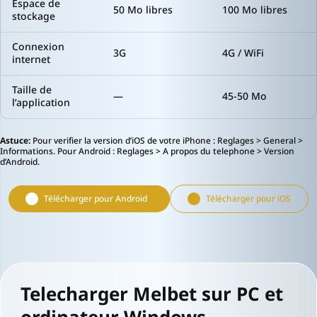
Espace de
50 Mo libres
100 Mo libres
stockage
Connexion
3G
4G / WiFi
internet
Taille de
—
45-50 Mo
l’application
Astuce:
Pour verifier la version d’iOS de votre iPhone : Reglages > General >
Informations. Pour Android : Reglages > A propos du telephone > Version
d’Android.
Télécharger pour Android
Télécharger pour iOS
Telecharger Melbet sur PC et